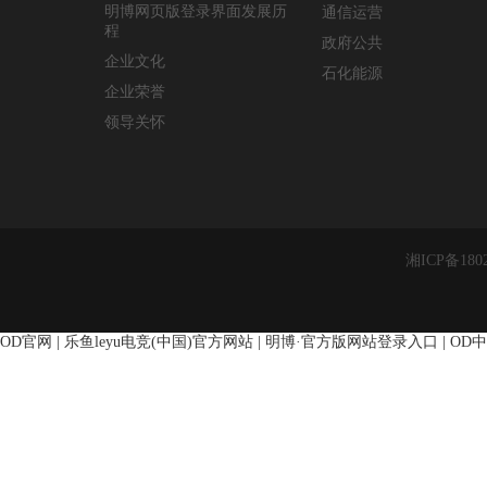
明博网页版登录界面发展历
通信运营
程
政府公共
企业文化
石化能源
企业荣誉
领导关怀
湘ICP备1802
OD官网
|
乐鱼leyu电竞(中国)官方网站
|
明博·官方版网站登录入口
|
OD