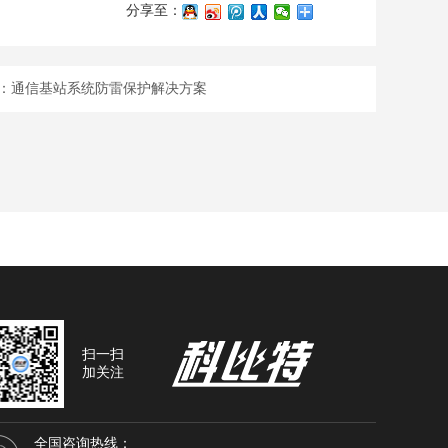
分享至：
：通信基站系统防雷保护解决方案
扫一扫
加关注
全国咨询热线：