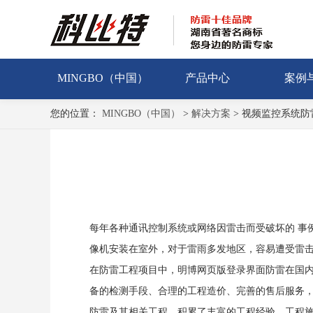
MINGBO（中国）
产品中心
案例
您的位置：
MINGBO（中国）
>
解决方案
>
视频监控系统防
每年各种通讯控制系统或网络因雷击而受破坏的 事例
像机安装在室外，对于雷雨多发地区，容易遭受雷
在防雷工程项目中，明博网页版登录界面防雷在国内
备的检测手段、合理的工程造价、完善的售后服务，
防雷及其相关工程，积累了丰富的工程经验，工程