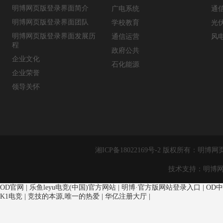
明博网页版登录界面简介
广电系统
通
明博网页版登录界面团队
学校教育
光
明博网页版登录界面发展历
通信运营
风
程
政府公共
企业文化
石化能源
企业荣誉
领导关怀
湘ICP备18022169号-2
版权所有：明博网
技术支持：明博
OD官网
|
乐鱼leyu电竞(中国)官方网站
|
明博·官方版网站登录入口
|
OD
K1电竞 | 竞技的本源,唯一的热爱
|
华亿注册大厅
|