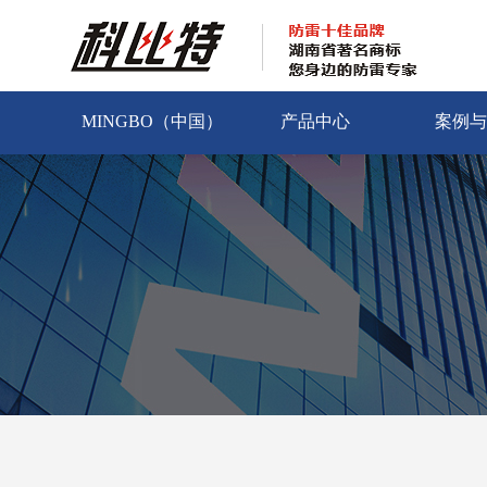
MINGBO（中国）
产品中心
案例与