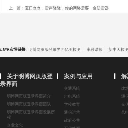
上一篇：夏日炎炎，雷声隆隆，你的网络需要一台防雷器
LINK
友情链接:
明博网页版登录界面亿美检测
串联谐振
新中天检
关于明博网页版登
案例与应用
解
录界面
交通系统
建
明博网页版登录界面简介
广电系统
通
明博网页版登录界面团队
学校教育
光
明博网页版登录界面发展历
通信运营
风
程
政府公共
企业文化