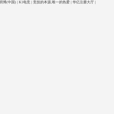
明博(中国)
|
K1电竞 | 竞技的本源,唯一的热爱
|
华亿注册大厅
|