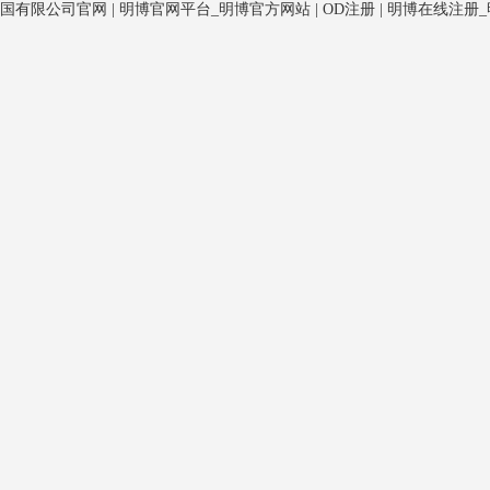
中国有限公司官网
|
明博官网平台_明博官方网站
|
OD注册
|
明博在线注册_